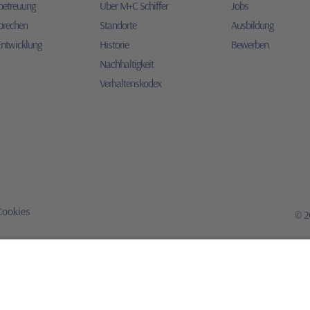
betreuung
Über M+C Schiffer
Jobs
prechen
Standorte
Ausbildung
Entwicklung
Historie
Bewerben
Nachhaltigkeit
Verhaltenskodex
Cookies
© 20