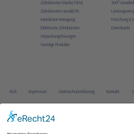
Zahnbürsten Marke/OEM
360°-Kunden
Zahnbürsten Handel/PL
Leistungsvers
Interdental-Reinigung
Forschung & 
Elektrische Zahnbürsten
Downloads
Verpackungslösungen
Sonstige Produkte
AGB
Impressum
Datenschutzerklärung
Kontakt
;