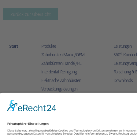
Zurück zur Übersicht
Start
Produkte
Leistungen
Zahnbürsten Marke/OEM
360°-Kunden
Zahnbürsten Handel/PL
Leistungsvers
Interdental-Reinigung
Forschung & 
Elektrische Zahnbürsten
Downloads
Verpackungslösungen
Sonstige Produkte