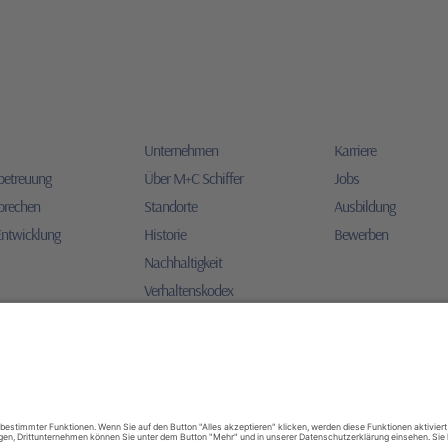
Unternehmen
Karriere
betreuung
Über M+C Schiffer
Jobs
prechen
Standorte
Ausbildung
Entwicklung
Historie
Bewerben
Nachhaltigkeit
Verhaltenskodex