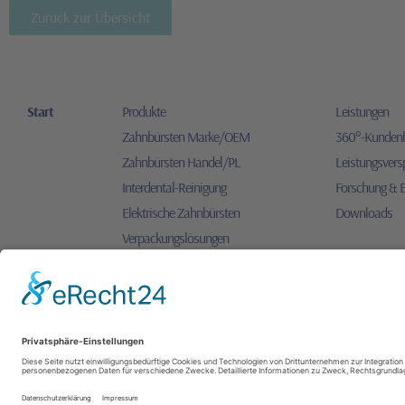
Zurück zur Übersicht
Start
Produkte
Leistungen
Zahnbürsten Marke/OEM
360°-Kunden
Zahnbürsten Handel/PL
Leistungsvers
Interdental-Reinigung
Forschung & 
Elektrische Zahnbürsten
Downloads
Verpackungslösungen
Sonstige Produkte