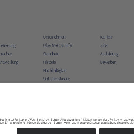
Unternehmen
Karriere
betreuung
Über M+C Schiffer
Jobs
prechen
Standorte
Ausbildung
Entwicklung
Historie
Bewerben
Nachhaltigkeit
Verhaltenskodex